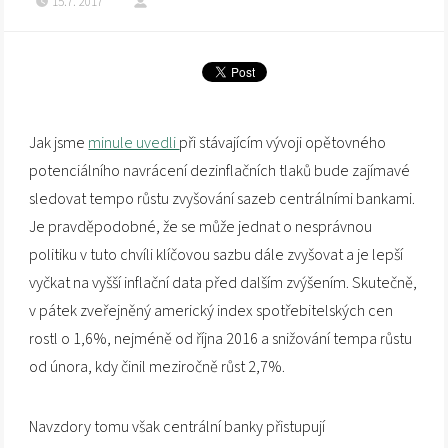
15.7. 2017
Jak jsme
minule uvedli
při stávajícím vývoji opětovného
potenciálního navrácení dezinflačních tlaků bude zajímavé
sledovat tempo růstu zvyšování sazeb centrálními bankami.
Je pravděpodobné, že se může jednat o nesprávnou
politiku v tuto chvíli klíčovou sazbu dále zvyšovat a je lepší
vyčkat na vyšší inflační data před dalším zvýšením. Skutečně,
v pátek zveřejněný americký index spotřebitelských cen
rostl o 1,6%, nejméně od října 2016 a snižování tempa růstu
od února, kdy činil meziročně růst 2,7%.
Navzdory tomu však centrální banky přistupují