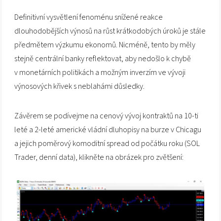
Definitivní vysvětlení fenoménu snížené reakce
dlouhodobějších výnosů na růst krátkodobých úroků je stále
předmětem výzkumu ekonomů. Nicméně, tento by měly
stejně centrální banky reflektovat, aby nedošlo k chybě
v monetárních politikách a možným inverzím ve vývoji
výnosových křivek s neblahámi důsledky.
Závěrem se podívejme na cenový vývoj kontraktů na 10-ti
leté a 2-leté americké vládní dluhopisy na burze v Chicagu
a jejich poměrový komoditní spread od počátku roku (SOL
Trader, denní data), klikněte na obrázek pro zvětšení: