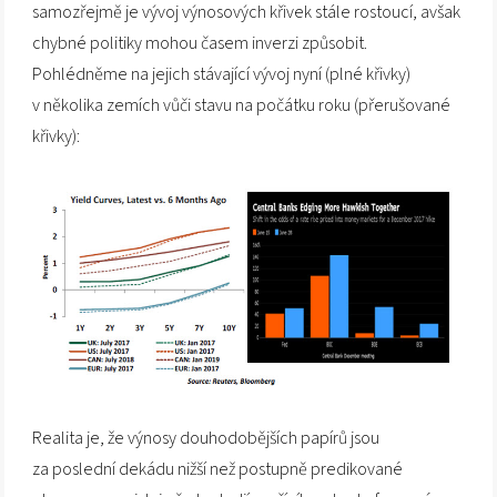
samozřejmě je vývoj výnosových křivek stále rostoucí, avšak
chybné politiky mohou časem inverzi způsobit.
Pohlédněme na jejich stávající vývoj nyní (plné křivky)
v několika zemích vůči stavu na počátku roku (přerušované
křivky):
Realita je, že výnosy douhodobějších papírů jsou
za poslední dekádu nižší než postupně predikované