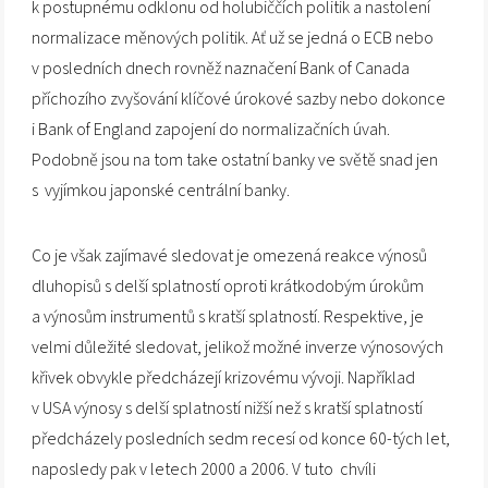
k postupnému odklonu od holubiččích politik a nastolení
normalizace měnových politik. Ať už se jedná o ECB nebo
v posledních dnech rovněž naznačení Bank of Canada
příchozího zvyšování klíčové úrokové sazby nebo dokonce
i Bank of England zapojení do normalizačních úvah.
Podobně jsou na tom take ostatní banky ve světě snad jen
s vyjímkou japonské centrální banky.
Co je však zajímavé sledovat je omezená reakce výnosů
dluhopisů s delší splatností oproti krátkodobým úrokům
a výnosům instrumentů s kratší splatností. Respektive, je
velmi důležité sledovat, jelikož možné inverze výnosových
křivek obvykle předcházejí krizovému vývoji. Například
v USA výnosy s delší splatností nižší než s kratší splatností
předcházely posledních sedm recesí od konce 60-tých let,
naposledy pak v letech 2000 a 2006. V tuto chvíli