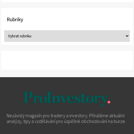
Rubriky
Nezávislý magazín pro tradery a investory. Přinášíme aktuální
analýzy, tipy a vzdělávání pro úspěšné obchodování na burze.