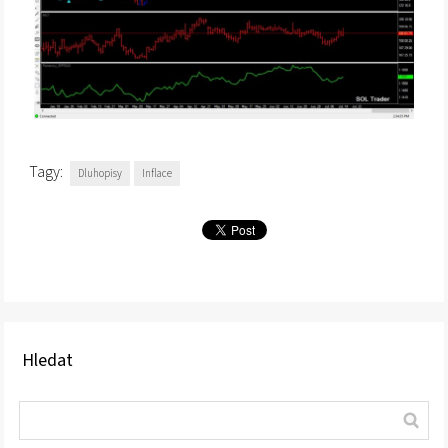
Tagy:
Dluhopisy
Inflace
Hledat