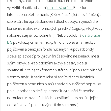
ekonomy a existuje řada studií snažícíh se tento fenomén
vysvětlit. Například velmi
praktická práce
Bank for
International Settlements (BIS) zdůrazňující chování různých
subjektů trhu oproti stanovení dlouhodobých výnosů dle
konsensu makroekonomických predikcí (logicky, vždyť vždy
nakonec stejně rozhodne trh). Nebo podobně
další práce
BIS
pokukazující na německý trh dluhopisů a německých
pojišťoven a penzijích fondů nucených kupovat bondy
s delší splatností pro vyrovnání časového nesouladu mezi
svými obvykle krátkodobými aktivy a pasivy s delší
splatností. Stejně tak fenomén stárnoucí populace přispívá
v tomto směru k narůstajícím bilancím těchto životních
pojišťoven a penzijních plánů s následky zvýšené poptávky
po dluhopisech s delší splatností k vyrovnání časového
nesouladu v rozvahách těchto institucí (tlaky na růst jejich
cen a inverzně poklesu výnosů do splatnosti).