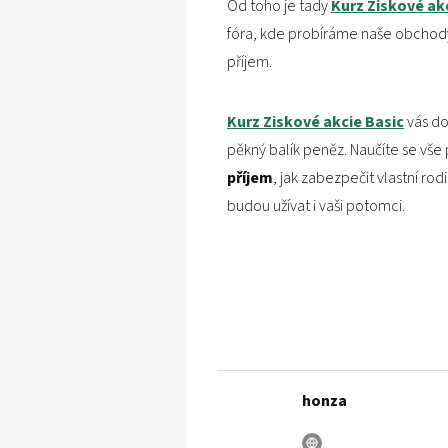
Od toho je tady
Kurz Ziskové ak
fóra, kde probíráme naše obchody
příjem.
Kurz Ziskové akcie Basic
vás do
pěkný balík peněz. Naučíte se vš
příjem
, jak zabezpečit vlastní rodi
budou užívat i vaši potomci.
honza