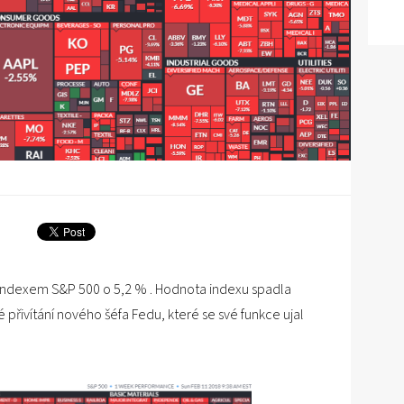
 indexem S&P 500 o 5,2 % . Hodnota indexu spadla
 přivítání nového šéfa Fedu, které se své funkce ujal