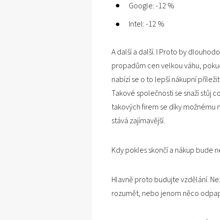
Google: -12 %
Intel: -12 %
A další a další. I Proto by dlouho
propadům cen velkou váhu, pokud 
nabízí se o to lepší nákupní příleži
Takové společnosti se snaží stůj co
takových firem se díky možnému ná
stává zajímavější.
Kdy pokles skončí a nákup bude n
Hlavně proto budujte vzdělání. N
rozumět, nebo jenom něco odpap