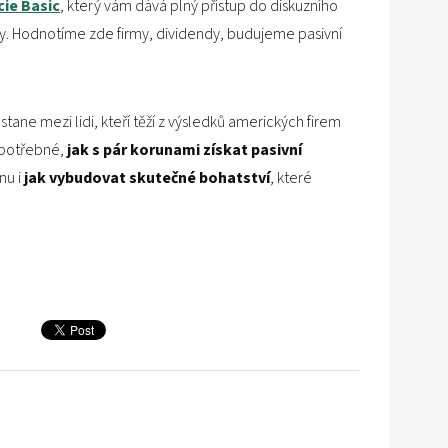
cie Basic
, který vám dává plný přístup do diskuzního
. Hodnotíme zde firmy, dividendy, budujeme pasivní
stane mezi lidi, kteří těží z výsledků amerických firem
e potřebné,
jak s pár korunami získat pasivní
nu i
jak vybudovat skutečné bohatství
, které