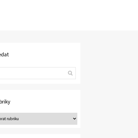
edat
briky