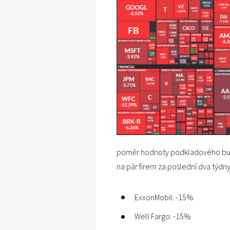
poměr hodnoty podkladového busin
na pár firem za poslední dva týdny
ExxonMobil: -15%
Well Fargo: -15%