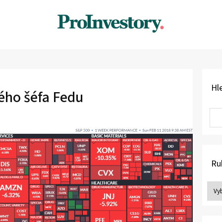
Hl
vého šéfa Fedu
Ru