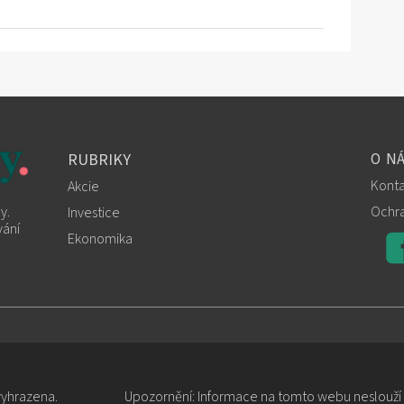
RUBRIKY
O N
Konta
Akcie
Ochra
y.
Investice
vání
Ekonomika
vyhrazena.
Upozornění: Informace na tomto webu neslouží j