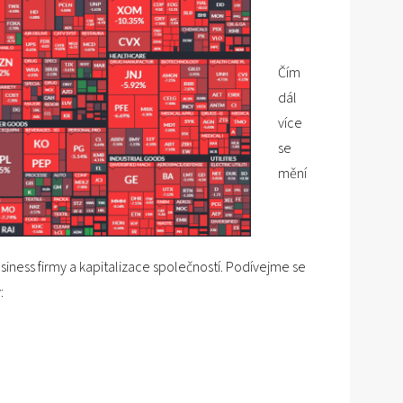
Čím
dál
více
se
mění
ess firmy a kapitalizace společností. Podívejme se
: