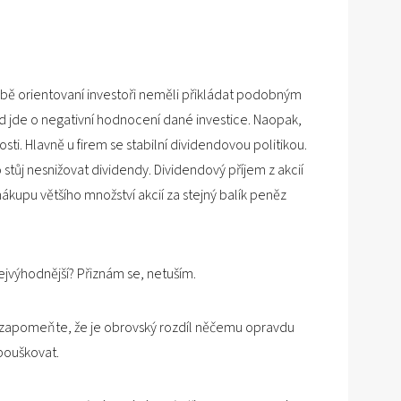
době orientovaní investoři neměli přikládat podobným
jde o negativní hodnocení dané investice. Naopak,
tosti. Hlavně u firem se stabilní dividendovou politikou.
 stůj nesnižovat dividendy. Dividendový příjem z akcií
kupu většího množství akcií za stejný balík peněz
ejvýhodnější? Přiznám se, netuším.
ezapomeňte, že je obrovský rozdíl něčemu opravdu
ouškovat.