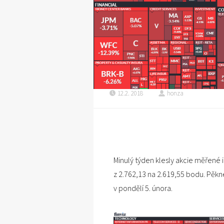
12.2. 2018
honza
Minulý týden klesly akcie měřené
z 2.762,13 na 2.619,55 bodu. Pěkné
v pondělí 5. února.