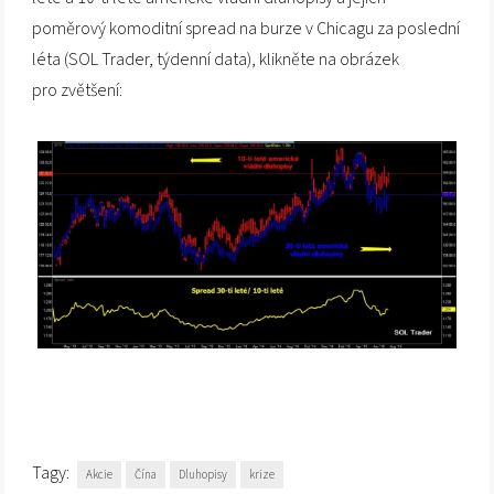
poměrový komoditní spread na burze v Chicagu za poslední
léta (SOL Trader, týdenní data), klikněte na obrázek
pro zvětšení:
Tagy:
Akcie
Čína
Dluhopisy
krize