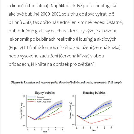
a finančních institucí). Například, i když po technologické
akciové bublině 2000-2001 se z trhu doslova vytratilo 5
biliónů USD, tak došlo následně jen k mírné recesi. Ostatně,
pohlédněmě graficky na charakteristiky vývoje a oživení
ekonomik po bublinách realitního (Housing)a akciových
(Equity) trhů ať již formou nízkého zadlužení (zelená křivka)
nebo vysokého zadlužení (červená křivka) v obou
případech, klikněte na obrázek pro zvětšení: