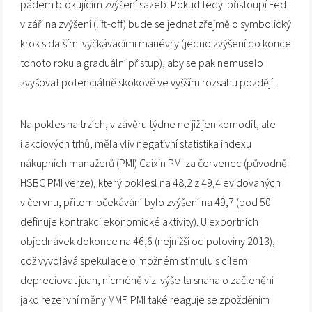
pádem blokujícím zvýšení sazeb. Pokud tedy přistoupí Fed
v září na zvýšení (lift-off) bude se jednat zřejmě o symbolický
krok s dalšími vyčkávacími manévry (jedno zvýšení do konce
tohoto roku a graduální přístup), aby se pak nemuselo
zvyšovat potenciálně skokově ve vyšším rozsahu pozdějí.
Na pokles na trzích, v závěru týdne ne již jen komodit, ale
i akciových trhů, měla vliv negativní statistika indexu
nákupních manažerů (PMI) Caixin PMI za červenec (původně
HSBC PMI verze), který poklesl na 48,2 z 49,4 evidovaných
v červnu, přitom očekávání bylo zvýšení na 49,7 (pod 50
definuje kontrakci ekonomické aktivity). U exportních
objednávek dokonce na 46,6 (nejnižší od poloviny 2013),
což vyvolává spekulace o možném stimulu s cílem
depreciovat juan, nicméně viz. výše ta snaha o začlenění
jako rezervní měny MMF. PMI také reaguje se zpožděním