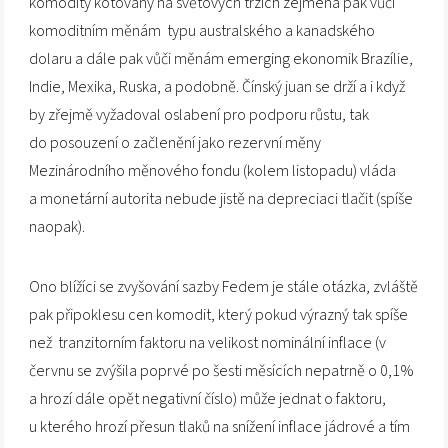
komodity kótovány na světových trzích zejména pak vůči
komoditním měnám typu australského a kanadského
dolaru a dále pak vůči měnám emerging ekonomik Brazílie,
Indie, Mexika, Ruska, a podobně. Čínský juan se drží a i když
by zřejmě vyžadoval oslabení pro podporu růstu, tak
do posouzení o začlenění jako rezervní měny
Mezinárodního měnového fondu (kolem listopadu) vláda
a monetární autorita nebude jistě na depreciaci tlačit (spíše
naopak).
Ono blížíci se zvyšování sazby Fedem je stále otázka, zvláště
pak připoklesu cen komodit, který pokud výrazný tak spíše
než tranzitorním faktoru na velikost nominální inflace (v
červnu se zvýšila poprvé po šesti měsících nepatrně o 0,1%
a hrozí dále opět negativní číslo) může jednat o faktoru,
u kterého hrozí přesun tlaků na snížení inflace jádrové a tím