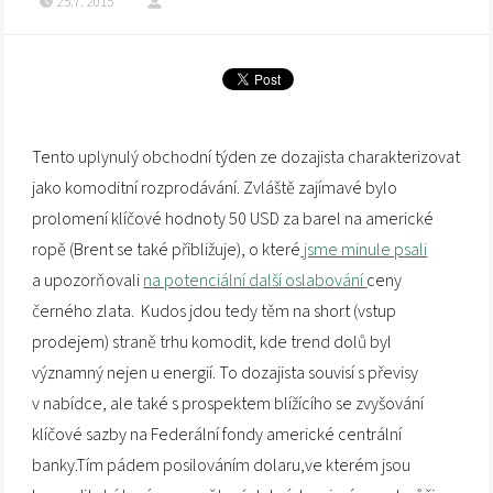
25.7. 2015
Tento uplynulý obchodní týden ze dozajista charakterizovat
jako komoditní rozprodávání. Zvláště zajímavé bylo
prolomení klíčové hodnoty 50 USD za barel na americké
ropě (Brent se také přibližuje), o které
jsme minule psali
a upozorňovali
na potenciální další oslabování
ceny
černého zlata. Kudos jdou tedy těm na short (vstup
prodejem) straně trhu komodit, kde trend dolů byl
významný nejen u energií. To dozajista souvisí s převisy
v nabídce, ale také s prospektem blížícího se zvyšování
klíčové sazby na Federální fondy americké centrální
banky.Tím pádem posilováním dolaru,ve kterém jsou