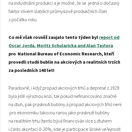
na industriální produkci a je možné, že se jedná o dočasný
faktor vlivem slabších průmyslově produkčních čísel
z počátku roku.
Co mě však rovněž zaujalo tento týden byl
report od
Oscar Jorda, Moritz Schularicka and Alan Taylora
pro
National Bureau of Economic Research, kteří
provedli studii bublin na akciových a realitních trzích
za posledních 140 let!
Paradoxně, i když propad akciových trhů a deprese z 1929
byla jistě výraznou krizí, tak pokud nefinancováno značně
na dluh, pak prasknutí bubliny a propad akciových trhů není
pro ekonomiku takovou ranou jako prasknutí bubliny
na realitním trhu (tento bývá financován více s dluhem
i často akontací 0-20%, kde je participace široké veřejnosti