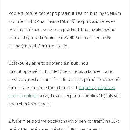
Podle autorů je pět let po prasknutí realitní bubliny s velkým
zadlužením HDP na hlavu o 8% nižší než při klasické recesi
bez finanční krize. Kdežto po prasknutí bubliny akciového
trhu s velkým zadlužením je nižší HDP na hlavu jen o 4%
a s malým zadlužením jen o 1%.
Otázkou je, jak je to s potenciální bublinou
na dluhopisovém trhu, který se z hlediska koncentrace
mezi veřejnost a finanční instituce ať již v přímé či odvozené
formě výše přibližuje tomu trhu realit.
Zajímavý příspěvek
v tomto ohledu
poskytl i sám „expert na bubliny“ bývalý šéf
Fedu Alan Greenspan.¨
Závěrem se pojďmě podívat na vývoj cen kontraktů na 30-ti
leté a 10-ti leté americké vládní dluhopisy a jejich