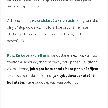
něco odpapouškovat.
Od toho je tady
Kurz Ziskové akcie Basic
, který vám dává
plný přístup do diskuzního fóra, kde probíráme naše
obchody. Hodnotíme zde firmy, dividendy, budujeme
pasivní příjem.
Kurz Ziskové akcie Basic
vás dostane mezi lidi, kteří těží
z výsledků amerických firem pěkný balík peněz. Naučíte se
vše potřebné,
jak s pár korunami získat pasivní příjem
,
jak zabezpečit vlastní rodinu i
jak vybudovat skutečné
bohatství
, které budou užívat i vaši potomci.