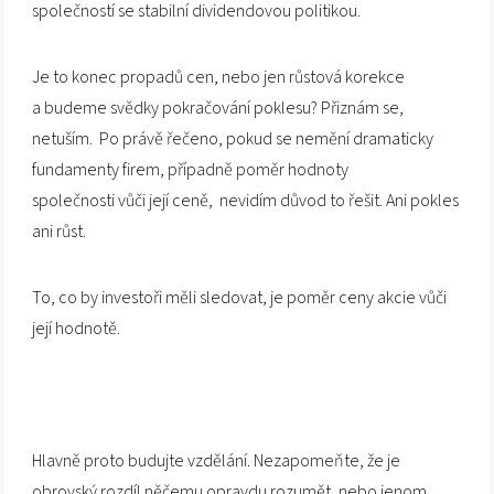
společností se stabilní dividendovou politikou.
Je to konec propadů cen, nebo jen růstová korekce
a budeme svědky pokračování poklesu? Přiznám se,
netuším. Po právě řečeno, pokud se nemění dramaticky
fundamenty firem, případně poměr hodnoty
společnosti vůči její ceně, nevidím důvod to řešit. Ani pokles
ani růst.
To, co by investoři měli sledovat, je poměr ceny akcie vůči
její hodnotě.
Hlavně proto budujte vzdělání. Nezapomeňte, že je
obrovský rozdíl něčemu opravdu rozumět, nebo jenom