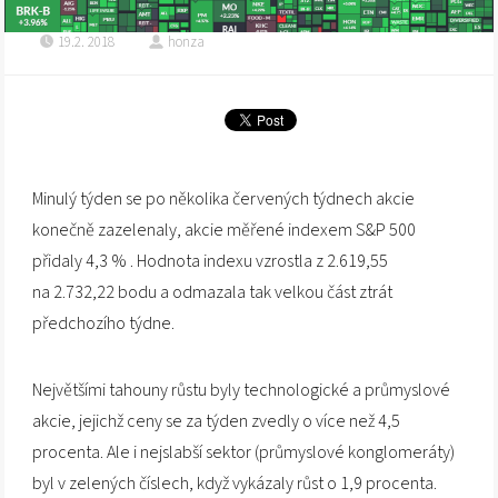
19.2. 2018
honza
Minulý týden se po několika červených týdnech akcie
konečně zazelenaly, akcie měřené indexem S&P 500
přidaly 4,3 % . Hodnota indexu vzrostla z 2.619,55
na 2.732,22 bodu a odmazala tak velkou část ztrát
předchozího týdne.
Největšími tahouny růstu byly technologické a průmyslové
akcie, jejichž ceny se za týden zvedly o více než 4,5
procenta. Ale i nejslabší sektor (průmyslové konglomeráty)
byl v zelených číslech, když vykázaly růst o 1,9 procenta.