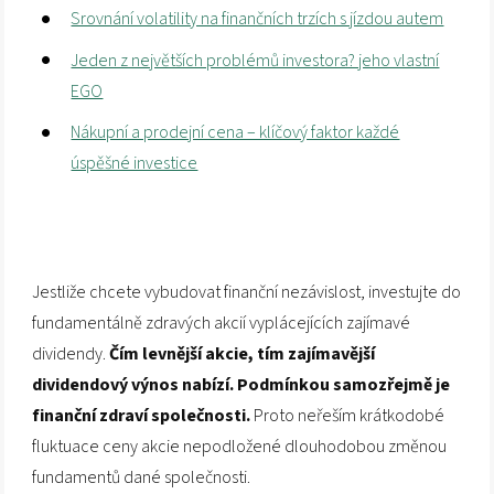
Srovnání volatility na finančních trzích s jízdou autem
Jeden z největších problémů investora? jeho vlastní
EGO
Nákupní a prodejní cena – klíčový faktor každé
úspěšné investice
Jestliže chcete vybudovat finanční nezávislost, investujte do
fundamentálně zdravých akcií vyplácejících zajímavé
dividendy.
Čím levnější akcie, tím zajímavější
dividendový výnos nabízí. Podmínkou samozřejmě je
finanční zdraví společnosti.
Proto neřeším krátkodobé
fluktuace ceny akcie nepodložené dlouhodobou změnou
fundamentů dané společnosti.