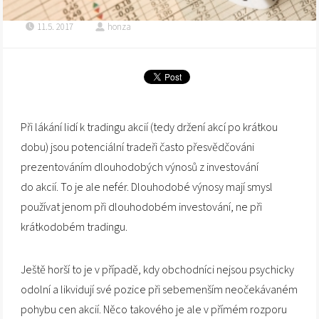
11.5. 2017
honza
Při lákání lidí k tradingu akcií (tedy držení akcí po krátkou
dobu) jsou potenciální tradeři často přesvědčováni
prezentováním dlouhodobých výnosů z investování
do akcií. To je ale nefér. Dlouhodobé výnosy mají smysl
používat jenom při dlouhodobém investování, ne při
krátkodobém tradingu.
Ještě horší to je v případě, kdy obchodníci nejsou psychicky
odolní a likvidují své pozice při sebemenším neočekávaném
pohybu cen akcií. Něco takového je ale v přímém rozporu