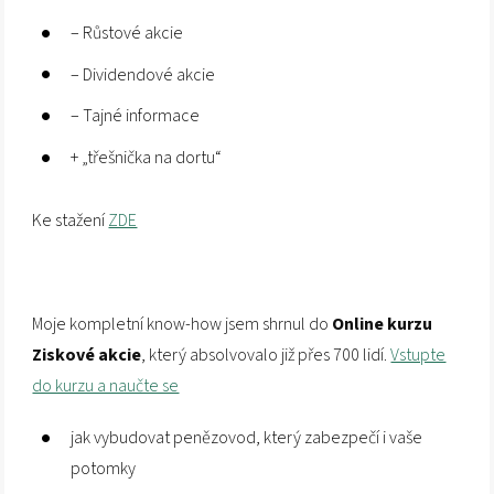
– Růstové akcie
– Dividendové akcie
– Tajné informace
+ „třešnička na dortu“
Ke stažení
ZDE
Moje kompletní know-how jsem shrnul do
Online kurzu
Ziskové akcie
, který absolvovalo již přes 700 lidí.
Vstupte
do kurzu a naučte se
jak vybudovat penězovod, který zabezpečí i vaše
potomky