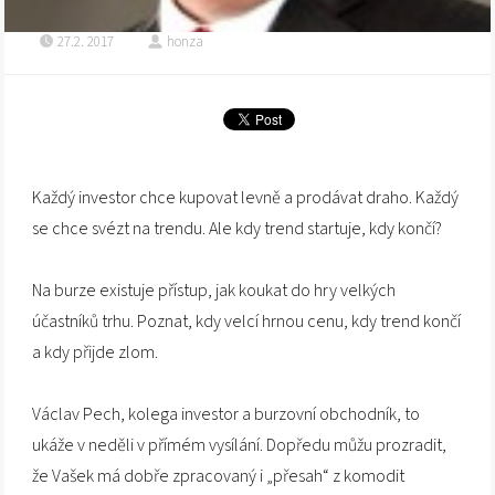
27.2. 2017
honza
Každý investor chce kupovat levně a prodávat draho. Každý
se chce svézt na trendu. Ale kdy trend startuje, kdy končí?
Na burze existuje přístup, jak koukat do hry velkých
účastníků trhu. Poznat, kdy velcí hrnou cenu, kdy trend končí
a kdy přijde zlom.
Václav Pech, kolega investor a burzovní obchodník, to
ukáže v neděli v přímém vysílání. Dopředu můžu prozradit,
že Vašek má dobře zpracovaný i „přesah“ z komodit