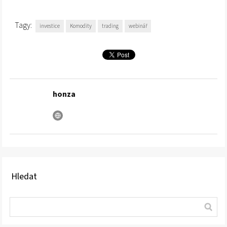
Tagy:
investice
Komodity
trading
webinář
honza
Hledat