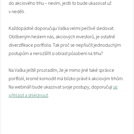
do akciového trhu – nevím, jestli to bude ukazovat už
v neděli.
Každopádně doporučuju Vaška velmi pečlivě sledovat.
Oblíbeným heslem nás, akciových investorů, je ostatně
diverzifikace portfolia. Tak proč se nepřiučit jednoduchým
postupům a nerozšířit si oblast působení na trhu?
Na Vaška ještě prozradím, že je mimo jiné také správce
portfolií, kromě komodit má blízko právě k akciovým trhům.
Na webináři bude ukazovat svoje postupy, doporučuji
se
přihlásit a shlédnout
.