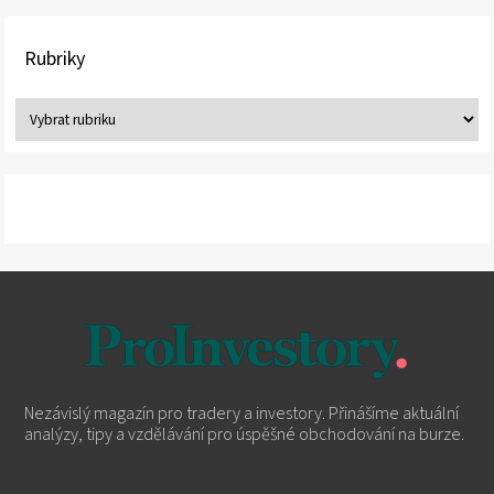
Rubriky
Nezávislý magazín pro tradery a investory. Přinášíme aktuální
analýzy, tipy a vzdělávání pro úspěšné obchodování na burze.