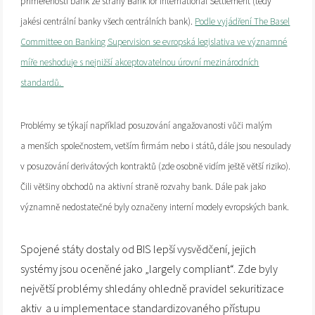
přiměřenosti bank ze
strany Bank for International Settlement (tedy
jakési centrální banky všech centrálních bank).
Podle vyjádření The Basel
Committee on Banking Supervision se evropská legislativa ve významné
míře neshoduje s nejnižší akceptovatelnou úrovní mezinárodních
standardů.
Problémy se týkají například posuzování angažovanosti vůči malým
a menších společnostem, vetším firmám nebo i států, dále jsou nesoulady
v posuzování derivátových kontraktů (zde osobně vidím ještě větší riziko).
Čili většiny obchodů na aktivní straně rozvahy bank. Dále pak jako
významně nedostatečné byly označeny interní modely evropských bank.
Spojené státy dostaly od BIS lepší vysvědčení, jejich
systémy jsou oceněné jako „largely compliant“. Zde byly
největší problémy shledány ohledně pravidel sekuritizace
aktiv a u implementace standardizovaného přístupu