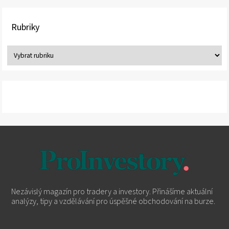
Rubriky
Nezávislý magazín pro tradery a investory. Přinášíme aktuální
analýzy, tipy a vzdělávání pro úspěšné obchodování na burze.