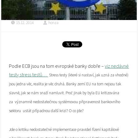
15.12. 2014
honza
Podle ECB jsou na tom evropské banky dobře –
viz nedávné
testy stress testů…
Stress testy (které si nastaví, jak uzná za vhodné)
jsou jedna věc, realita je věc druhá. Banky zemí EU na tom nejsou tak
slavně, jak se nám snaží namluvit. Proč jinak by byla EU kritizována
významně
nedostatečnou systémovou připravenost bankovního
za
sektoru ustát případnou další krizi? O co jde?
Jde o kritiku nedostatečné
implementace pravidel řízení kapitálové