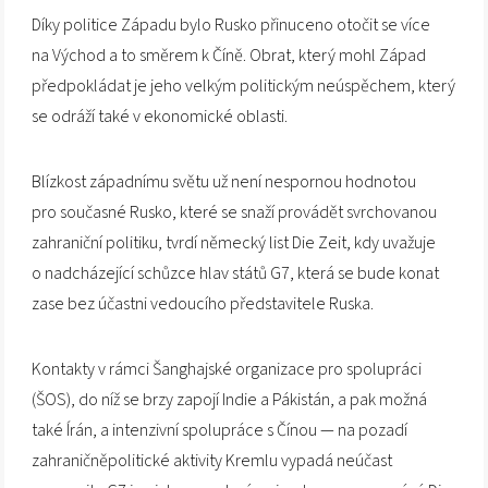
Díky politice Západu bylo Rusko přinuceno otočit se více
na Východ a to směrem k Číně. Obrat, který mohl Západ
předpokládat je jeho velkým politickým neúspěchem, který
se odráží také v ekonomické oblasti.
Blízkost západnímu světu už není nespornou hodnotou
pro současné Rusko, které se snaží provádět svrchovanou
zahraniční politiku, tvrdí německý list Die Zeit, kdy uvažuje
o nadcházející schůzce hlav států G7, která se bude konat
zase bez účastni vedoucího představitele Ruska.
Kontakty v rámci Šanghajské organizace pro spolupráci
(ŠOS), do níž se brzy zapojí Indie a Pákistán, a pak možná
také Írán, a intenzivní spolupráce s Čínou — na pozadí
zahraničněpolitické aktivity Kremlu vypadá neúčast