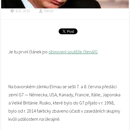
10.6. 2015
honza
Je tu první článek po
obnovení soutěže čtenářů
Na bavorském zámku Elmau se sešli 7. a 8. června předáci
zemí G7 — Německa, USA, Kanady, Francie, Itálie, Japonska
a Velké Británie. Rusko, které bylo do G7 přijato v r. 1998,
bylo od r. 2014 fakticky zbaveno účasti v zasedáních skupiny
kvůli událostem na Ukrajině.