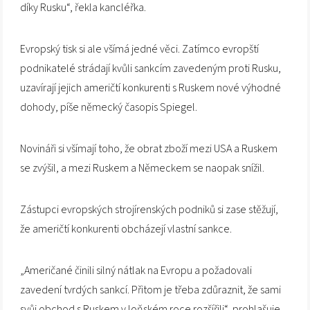
díky Rusku“, řekla kancléřka.
Evropský tisk si ale všímá jedné věci. Zatímco evropští
podnikatelé strádají kvůli sankcím zavedeným proti Rusku,
uzavírají jejich američtí konkurenti s Ruskem nové výhodné
dohody, píše německý časopis Spiegel.
Novináři si všímají toho, že obrat zboží mezi USA a Ruskem
se zvýšil, a mezi Ruskem a Německem se naopak snížil.
Zástupci evropských strojírenských podniků si zase stěžují,
že američtí konkurenti obcházejí vlastní sankce.
„Američané činili silný nátlak na Evropu a požadovali
zavedení tvrdých sankcí. Přitom je třeba zdůraznit, že sami
svůj obchod s Ruskem v loňském roce rozšířili“, prohlašuje