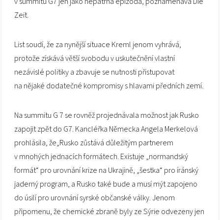
v summitu G7 jen jako nepatrná epizoda, poznamenává Die
Zeit.
List soudí, že za nynější situace Kreml jenom vyhrává,
protože získává větší svobodu v uskutečnění vlastní
nezávislé politiky a zbavuje se nutnosti přistupovat
na nějaké dodatečné kompromisy s hlavami předních zemí.
Na summitu G 7 se rovněž projednávala možnost jak Rusko
zapojit zpět do G7. Kancléřka Německa Angela Merkelová
prohlásila, že„Rusko zůstává důležitým partnerem
v mnohých jednacích formátech. Existuje „normandský
formát“ pro urovnání krize na Ukrajině, „šestka“ pro íránský
jaderný program, a Rusko také bude a musí mýt zapojeno
do úsilí pro urovnání syrské občanské války. Jenom
připomenu, že chemické zbraně byly ze Sýrie odvezeny jen