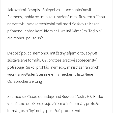
Jak oznámil časopisu Spiegel zástupce společnosti
Siemens, mohla by smlouva uzavřená mezi Ruskem a Čínou
na výstavbu vysokorychlostní trati mezi Moskvou a Kazaní
připadnout před konfliktem na Ukrajině Němcům. Teď o ní
ale mohou pouze snít.
Evropští politici nemohou mít žádný zájem o to, aby G8
zůstávala ve formátu G7, protože světové společenství
potřebuje Rusko, prohlásil německý ministr zahraničních
věcí Frank-Walter Steinmeier německému listu Neue
Osnabrücker Zeitung.
Zatímco se Západ dohaduje nad Ruskou účastí v G8, Rusko
v současné době projevuje zájem o jiné formáty protože
formát „osmičky“ nebyl pokaždé produktivní.