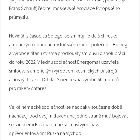
Frank Schauff, ředitel moskevské Asociace Evropského
průmyslu.
Novináři z časopisu Spiegel se zmiňují i o dalších rusko-
amerických dohodách: v loňském roce společnost Boeing
a výrobce titanu Avisma prodloužily smlouvu o spolupráci
do roku 2022. V lednu společnost Energomaš uzavřela
smlouvu s americkým výrobcem kosmických přístrojů
a nosných raket Orbital Sciences na výrobu 60 motorů
pro rakety Antares.
Velké německé společnosti se naopak v současné době
nacházejí pod dvojím tlakem: na jedné straně musí bojovat
se sankcemi EU a na druhé se musí vyrovnávat
s přeorientováním Ruska na Východ.