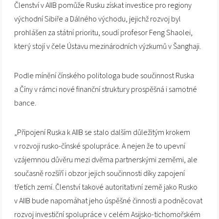
Členství v AIIB pomůže Rusku získat investice pro regiony
východní Sibiře a Dálného východu, jejichž rozvoj byl
prohlášen za státní prioritu, soudí profesor Feng Shaolei,
který stojí v čele Ústavu mezinárodních výzkumů v Šanghaji.
Podle mínění čínského politologa bude součinnost Ruska
a Číny v rámci nové finanční struktury prospěšná i samotné
bance.
„Připojení Ruska k AIIB se stalo dalším důležitým krokem
v rozvoji rusko-čínské spolupráce. A nejen že to upevní
vzájemnou důvěru mezi dvěma partnerskými zeměmi, ale
současně rozšíří i obzor jejich součinnosti díky zapojení
třetích zemí. Členství takové autoritativní země jako Rusko
v AIIB bude napomáhat jeho úspěšné činnosti a podněcovat
rozvoj investiční spolupráce v celém Asijsko-tichomořském