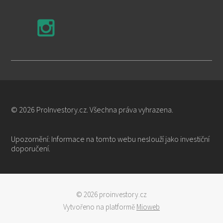
© 2026 ProInvestory.cz. Všechna práva vyhrazena.
Upozornění: Informace na tomto webu neslouží jako investiční
doporučení.
© 2026 proinvestory.cz
Vytvořeno na platformě
Mioweb