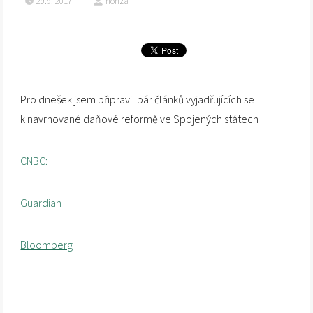
29.9. 2017
honza
Pro dnešek jsem připravil pár článků vyjadřujících se
k navrhované daňové reformě ve Spojených státech
CNBC:
Guardian
Bloomberg