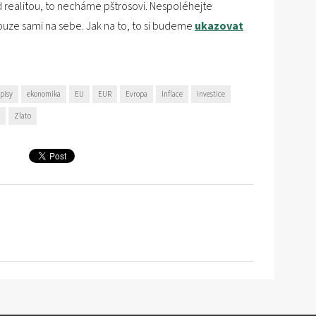
ed realitou, to necháme pštrosovi. Nespoléhejte
ouze sami na sebe. Jak na to, to si budeme
ukazovat
pisy
ekonomika
EU
EUR
Evropa
Inflace
investice
Zlato