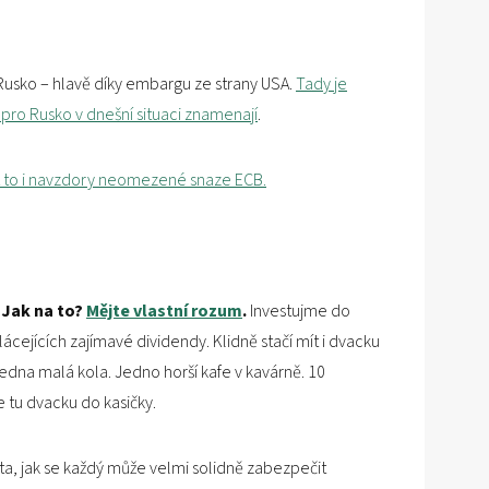
i Rusko – hlavě díky embargu ze strany USA.
Tady je
 pro Rusko v dnešní situaci znamenají
.
 to i navzdory neomezené snaze ECB.
 Jak na to?
Mějte vlastní rozum
.
Investujme do
cejících zajímavé dividendy. Klidně stačí mít i dvacku
dna malá kola. Jedno horší kafe v kavárně. 10
e tu dvacku do kasičky.
ta, jak se každý může velmi solidně zabezpečit