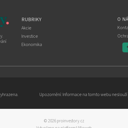
RUBRIKY
O N
Konta
Akcie
Ochra
y.
Investice
vání
Ekonomika
vyhrazena.
Upozornění: Informace na tomto webu neslouží j
© 2026 proinvestory.cz