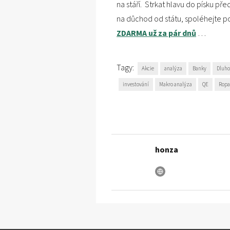
na stáří. Strkat hlavu do písku př
na důchod od státu, spoléhejte p
ZDARMA už za pár dnů
…
Tagy:
Akcie
analýza
Banky
Dluho
investování
Makro analýza
QE
Ropa
honza