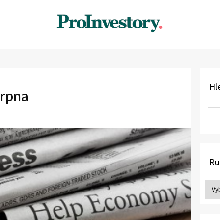
Hl
srpna
Ru