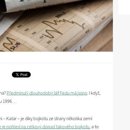
ina?
Předminulý dlouhodobý šéf Fedu má jasno
. I když,
oku 1996…
– Katar – je díky bojkotu ze strany několika zemí
 je pohled na celkový dopad takového bojkotu
, a to