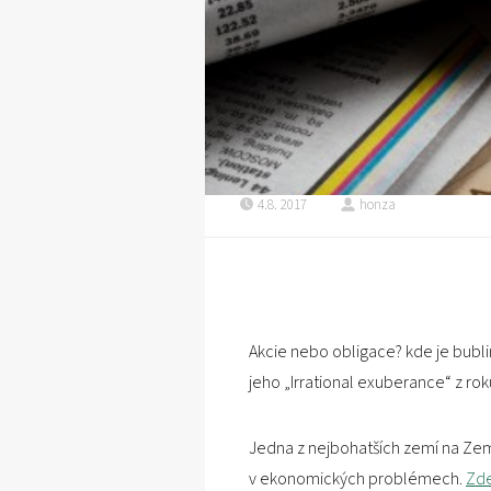
4.8. 2017
honza
Akcie nebo obligace? kde je bubl
jeho „Irrational exuberance“ z r
Jedna z nejbohatších zemí na Zemi 
v ekonomických problémech.
Zde