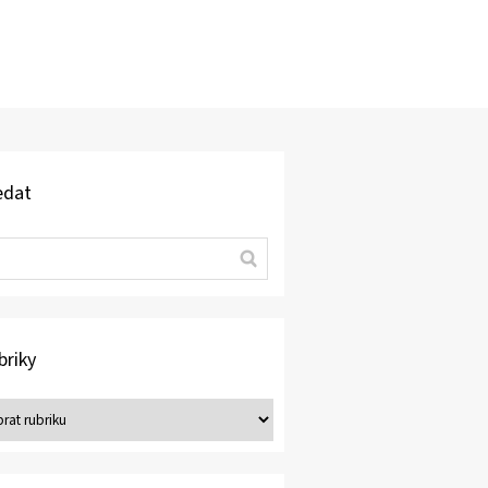
edat
briky