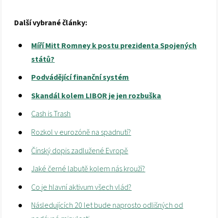
Další vybrané články:
Míří Mitt Romney k postu prezidenta Spojených
států?
Podvádějící finanční systém
Skandál kolem LIBOR je jen rozbuška
Cash is Trash
Rozkol v eurozóně na spadnutí?
Čínský dopis zadlužené Evropě
Jaké černé labutě kolem nás krouží?
Co je hlavní aktivum všech vlád?
Následujících 20 let bude naprosto odlišných od