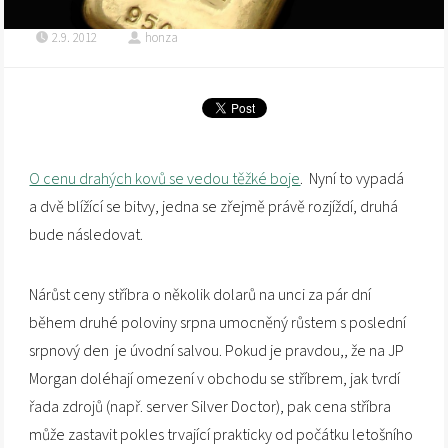
2.9. 2012
honza
O cenu drahých kovů se vedou těžké boje
. Nyní to vypadá
a dvě blížící se bitvy, jedna se zřejmě právě rozjíždí, druhá
bude následovat.
Nárůst ceny stříbra o několik dolarů na unci za pár dní
během druhé poloviny srpna umocněný růstem s poslední
srpnový den je úvodní salvou. Pokud je pravdou,, že na JP
Morgan doléhají omezení v obchodu se stříbrem, jak tvrdí
řada zdrojů (např. server Silver Doctor), pak cena stříbra
může zastavit pokles trvající prakticky od počátku letošního