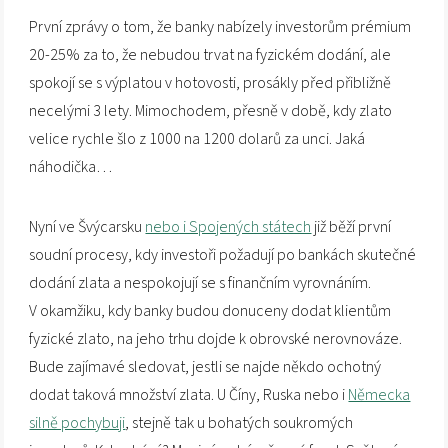
První zprávy o tom, že banky nabízely investorům prémium
20-25% za to, že nebudou trvat na fyzickém dodání, ale
spokojí se s výplatou v hotovosti, prosákly před přibližně
necelými 3 lety. Mimochodem, přesně v době, kdy zlato
velice rychle šlo z 1000 na 1200 dolarů za unci. Jaká
náhodička…
Nyní ve Švýcarsku
nebo i Spojených státech
již běží první
soudní procesy, kdy investoři požadují po bankách skutečné
dodání zlata a nespokojují se s finančním vyrovnáním.
V okamžiku, kdy banky budou donuceny dodat klientům
fyzické zlato, na jeho trhu dojde k obrovské nerovnováze.
Bude zajímavé sledovat, jestli se najde někdo ochotný
dodat taková množství zlata. U Číny, Ruska nebo i
Německa
silně pochybuji
, stejně tak u bohatých soukromých