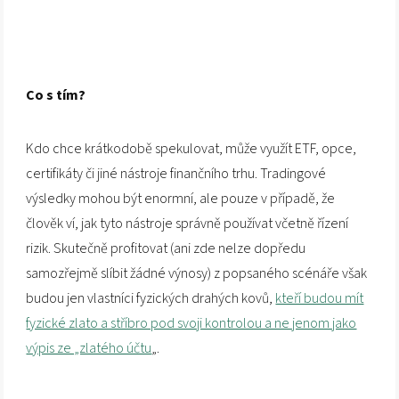
Co s tím?
Kdo chce krátkodobě spekulovat, může využít ETF, opce,
certifikáty či jiné nástroje finančního trhu. Tradingové
výsledky mohou být enormní, ale pouze v případě, že
člověk ví, jak tyto nástroje správně používat včetně řízení
rizik. Skutečně profitovat (ani zde nelze dopředu
samozřejmě slíbit žádné výnosy) z popsaného scénáře však
budou jen vlastníci fyzických drahých kovů,
kteří budou mít
fyzické zlato a stříbro pod svoji kontrolou a ne jenom jako
výpis ze „zlatého účtu
„.