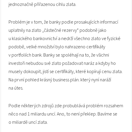
jednoznačně přiřazenou cihlu zlata.
Problém je v tom, že banky podle prosakujících informací
uplatnily na zlato „částečné rezervy“ podobně jako
u klasického bankovnictví a nedrží všechno zlato ve fyzické
podobě, velké množství bylo nahrazeno certifikáty
v portfoliích bank. Banky se spoléhají na to, že všichni
investoři nebudou své zlato požadovat naráz a kdyby ho
musely dokoupit, jistí se certifikáty, které kopírují cenu zlata.
Na první pohled krásný business plán. který nyní naráží
na útes.
Podle některých zdrojů zde probublává problém rozsahem
něco nad 1 miliardu uncí. Ano, to není překlep. Bavíme se
o miliardě uncí zlata.