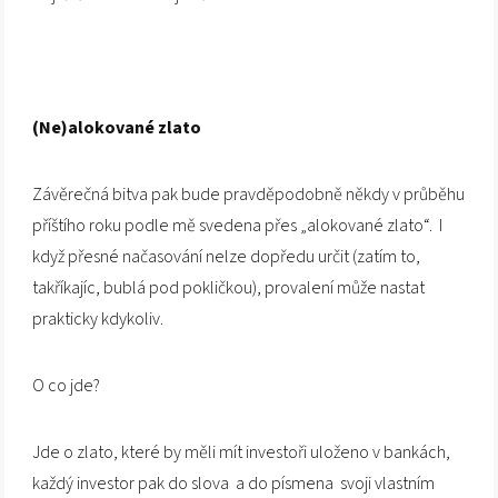
(Ne)alokované zlato
Závěrečná bitva pak bude pravděpodobně někdy v průběhu
příštího roku podle mě svedena přes „alokované zlato“. I
když přesné načasování nelze dopředu určit (zatím to,
takříkajíc, bublá pod pokličkou), provalení může nastat
prakticky kdykoliv.
O co jde?
Jde o zlato, které by měli mít investoři uloženo v bankách,
každý investor pak do slova a do písmena svoji vlastním