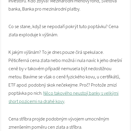
investorů. Kdo zbývá? Mezinárodní měnový fond, Světová
banka, Banka pro mezinárodní platby.
Co se stane, když se nepodaří pokrýt tuto poptávku? Cena
zlata exploduje k výšinám.
K jakým výšinám? To je dnes pouze čirá spekulace.
Pěticiferná cena zlata nebo možná i nula navíc k jeho dnešní
ceně by v takovém případě nemusela být nedostižnou
metou. Bavíme se však o ceně fyzického kovu, u certifikátů,
ETF apod. podobný skok nečekejme. Proč? Protože zmizí
poptávka po nich.
Něco takového neustojí banky s velkými
short pozicemi na drahé kovy
.
Cena stříbra projde podobným vývojem umocněným
zmenšením poměru cen zlata a stříbra.