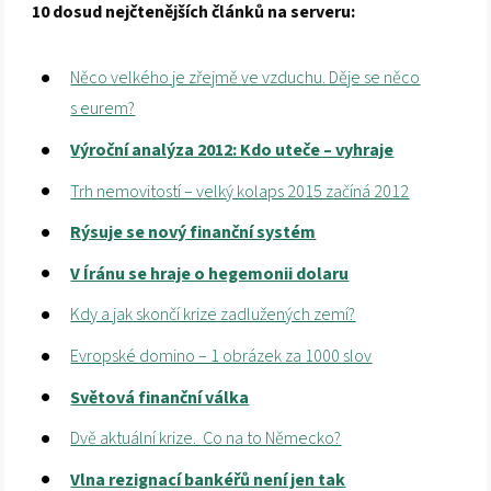
10 dosud nejčtenějších článků na serveru:
Něco velkého je zřejmě ve vzduchu. Děje se něco
s eurem?
Výroční analýza 2012: Kdo uteče – vyhraje
Trh nemovitostí – velký kolaps 2015 začíná 2012
Rýsuje se nový finanční systém
V Íránu se hraje o hegemonii dolaru
Kdy a jak skončí krize zadlužených zemí?
Evropské domino – 1 obrázek za 1000 slov
Světová finanční válka
Dvě aktuální krize. Co na to Německo?
Vlna rezignací bankéřů není jen tak