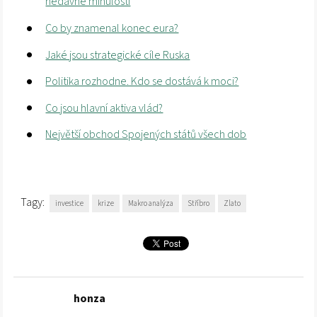
nedávné minulosti
Co by znamenal konec eura?
Jaké jsou strategické cíle Ruska
Politika rozhodne. Kdo se dostává k moci?
Co jsou hlavní aktiva vlád?
Největší obchod Spojených států všech dob
Tagy:
investice
krize
Makro analýza
Stříbro
Zlato
honza