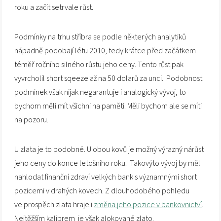
roku a začít setrvale růst.
Podmínky na trhu stříbra se podle některých analytiků
nápadně podobají létu 2010, tedy krátce před začátkem
téměř ročního silného růstu jeho ceny. Tento růst pak
vyvrcholil short sqeeze až na 50 dolarů za unci. Podobnost
podmínek však nijak negarantuje i analogický vývoj, to
bychom měli mít všichni na paměti. Měli bychom ale se míti
na pozoru.
U zlata je to podobné. U obou kovů je možný výrazný nárůst
jeho ceny do konce letošního roku. Takovýto vývoj by měl
nahlodat finanční zdraví velkých bank s významnými short
pozicemi v drahých kovech. Z dlouhodobého pohledu
ve prospěch zlata hraje i
změna jeho pozice v bankovnictví
.
Nejtěžším kalibrem je však alokované zlato.