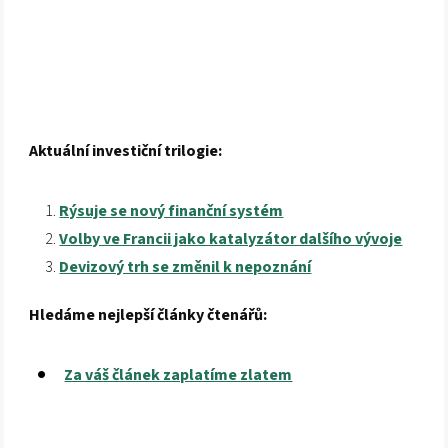
Aktuální investiční trilogie:
Rýsuje se nový finanční systém
Volby ve Francii jako katalyzátor dalšího vývoje
Devizový trh se změnil k nepoznání
Hledáme nejlepší články čtenářů:
Za váš článek zaplatíme zlatem